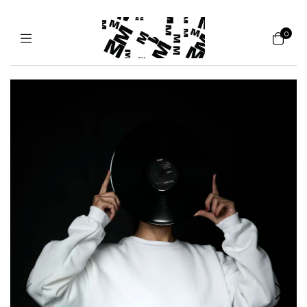
0
ESGOTADO
1
/
3