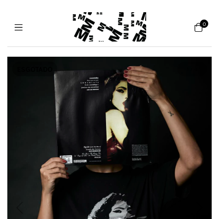
0
ESGOTADO
1
/
4