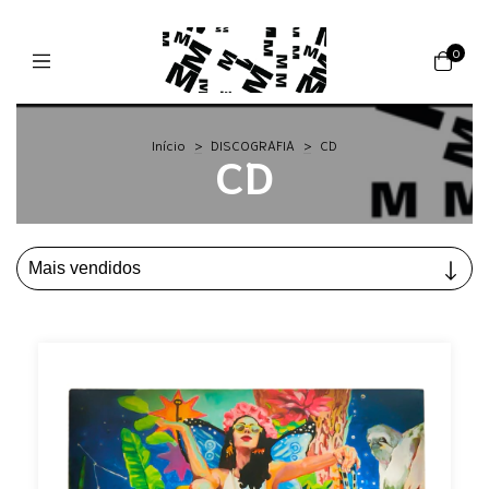
0
Início
>
DISCOGRAFIA
>
CD
CD