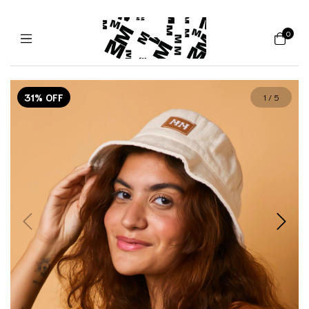
0
31
%
OFF
1
/
5